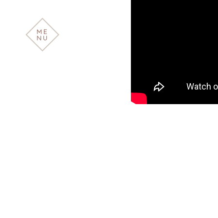
ME
NU
ABOUT
PROJECT
SERVICE
VIDEO
CONSULT
CONTACT