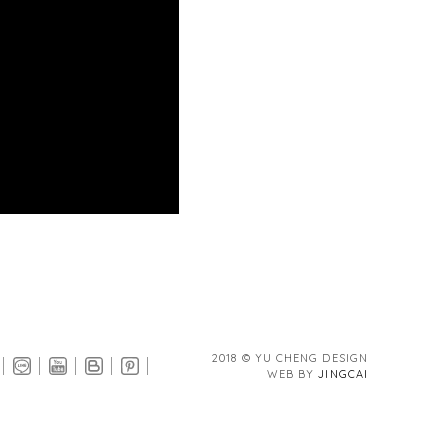
2018 © YU CHENG DESIGN
WEB BY
JINGCAI