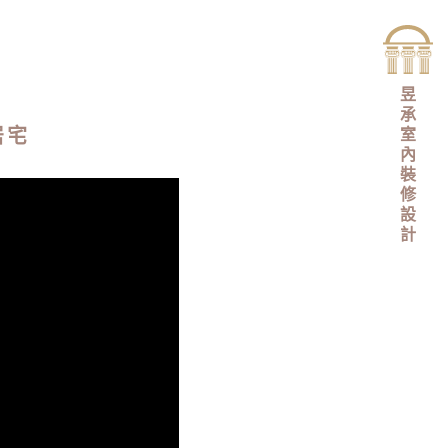
昱
承
居宅
室
內
裝
修
設
計