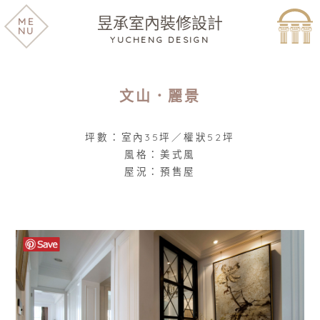
昱承室內裝修設計
ME
NU
YUCHENG DESIGN
文山．麗景
坪數：室內35坪／權狀52坪
風格：美式風
屋況：預售屋