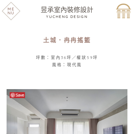
昱承室內裝修設計
ME
NU
YUCHENG DESIGN
土城．冉冉搖籃
坪數：室內36坪／權狀59坪
風格：現代風