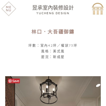
昱承室內裝修設計
ME
NU
YUCHENG DESIGN
林口．大吾疆御鑄
坪數：室內42坪／權狀73坪
風格：美式風
屋況：新成屋