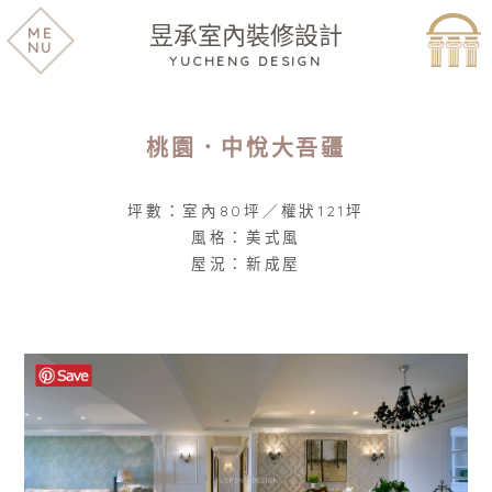
昱承室內裝修設計
ME
NU
YUCHENG DESIGN
桃園．中悅大吾疆
坪數：室內80坪／權狀121坪
風格：美式風
屋況：新成屋