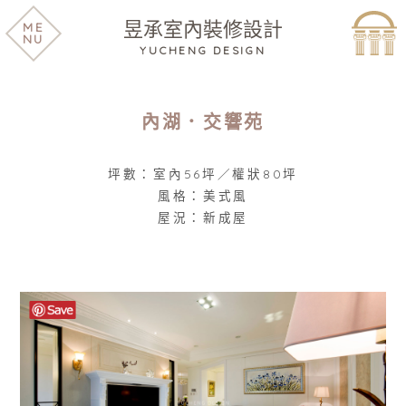
昱承室內裝修設計
ME
NU
YUCHENG DESIGN
內湖．交響苑
坪數：室內56坪／權狀80坪
風格：美式風
屋況：新成屋