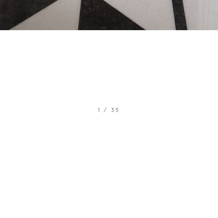
1
/
35